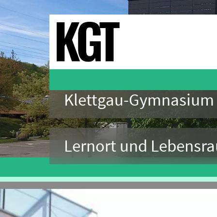
Navigation
überspringen
Navigation
überspringen
Klettgau-Gymnasium
Lernort und Lebensr