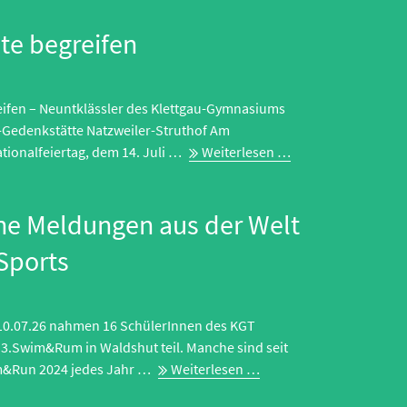
te begreifen
eifen – Neuntklässler des Klettgau-Gymnasiums
-Gedenkstätte Natzweiler-Struthof Am
Geschichte
tionalfeiertag, dem 14. Juli …
Weiterlesen …
begreifen
che Meldungen aus der Welt
Sports
 10.07.26 nahmen 16 SchülerInnen des KGT
 3.Swim&Rum in Waldshut teil. Manche sind seit
Erfreuliche
m&Run 2024 jedes Jahr …
Weiterlesen …
Meldungen