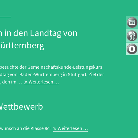
Navig
übers
n in den Landtag von
ürttemberg
6 besuchte der Gemeinschaftskunde-Leistungskurs
tag von Baden-Württemberg in Stuttgart. Ziel der
Exkursion
s, den im …
Weiterlesen …
in
den
Wettbewerb
Landtag
von
Baden-
Württemberg
Klasse!-
wunsch an die Klasse 8c!
Weiterlesen …
Wettbewerb