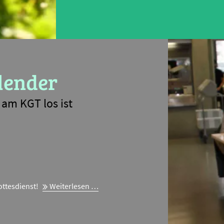
lender
am KGT los ist
Gottesdienst
ottesdienst!
Weiterlesen …