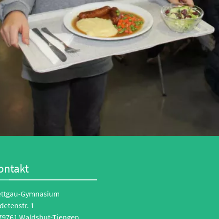
ontakt
ettgau-Gymnasium
detenstr. 1
79761 Waldshut-Tiengen