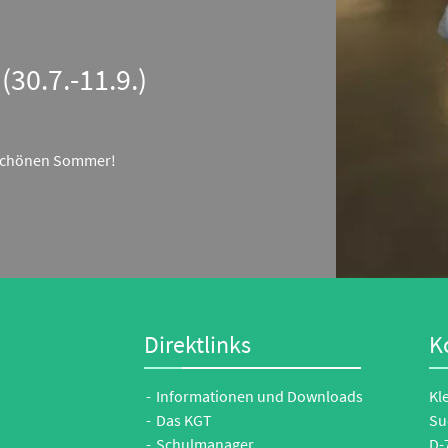
30.7.-11.9.)
 schönen Sommer!
Direktlinks
K
Informationen und Downloads
Kl
Das KGT
Su
Schulmanager
D-