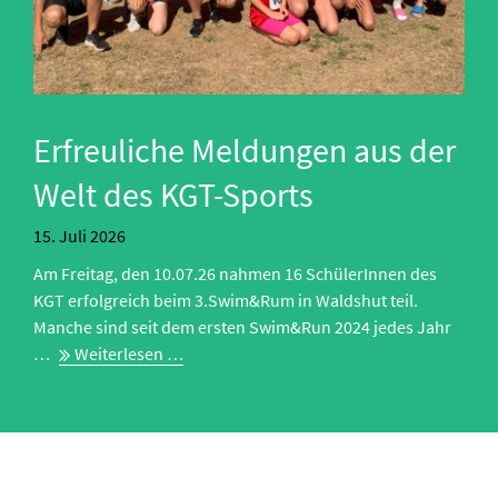
Erfreuliche Meldungen aus der
Welt des KGT-Sports
15.
Juli 2026
Am Freitag, den 10.07.26 nahmen 16 SchülerInnen des
KGT erfolgreich beim 3.Swim&Rum in Waldshut teil.
Manche sind seit dem ersten Swim&Run 2024 jedes Jahr
Erfreuliche
…
Weiterlesen …
Meldungen
aus
der
Welt
des