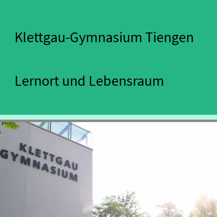
Klettgau-Gymnasium Tiengen
Lernort und Lebensraum